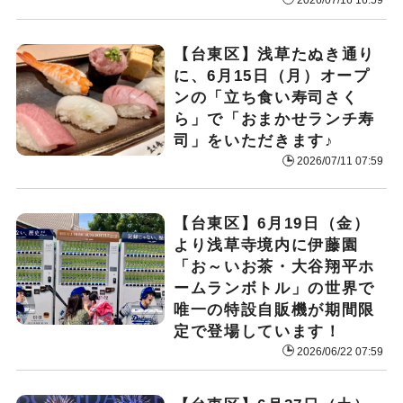
【台東区】浅草たぬき通り
に、6月15日（月）オープ
ンの「立ち食い寿司さく
ら」で「おまかせランチ寿
司」をいただきます♪
2026/07/11 07:59
【台東区】6月19日（金）
より浅草寺境内に伊藤園
「お～いお茶・大谷翔平ホ
ームランボトル」の世界で
唯一の特設自販機が期間限
定で登場しています！
2026/06/22 07:59