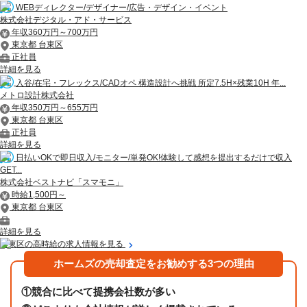
WEBディレクター/デザイナー/広告・デザイン・イベント
株式会社デジタル・アド・サービス
年収360万円～700万円
東京都 台東区
正社員
詳細を見る
入谷/在宅・フレックス/CADオペ 構造設計へ挑戦 所定7.5H×残業10H 年...
メトロ設計株式会社
年収350万円～655万円
東京都 台東区
正社員
詳細を見る
日払いOKで即日収入/モニター/単発OK!体験して感想を提出するだけで収入
GET...
株式会社ベストナビ「スマモニ」
時給1,500円～
東京都 台東区
詳細を見る
台東区の高時給の求人情報を見る
ホームズの売却査定をお勧めする3つの理由
①
競合に比べて提携会社数が多い