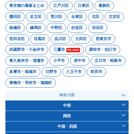
東京都の最新まとめ
江戸川区
江東区
葛飾区
墨田区
足立区
荒川区
台東区
北区
文京区
板橋区
練馬区
中野区
杉並区
渋谷区
世田谷区
目黒区
品川区
大田区
西東京市
武蔵野市・小金井市
三鷹市
調布市・狛江市
Re-start
東久留米市・清瀬市
小平市
府中市
立川市・昭島市
多摩市・稲城市
日野市
八王子市
町田市
青梅市・羽村市・瑞穂町
神奈川県
中部
関西
中国・四国