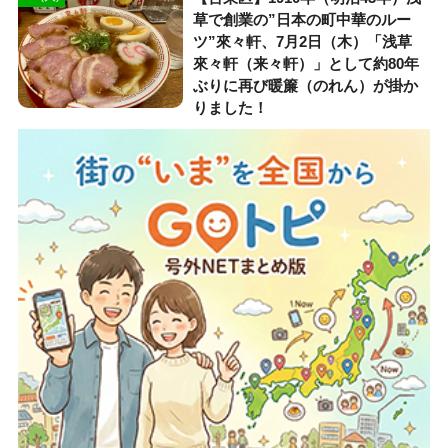
草で創業の”日本の町中華のルー
ツ”來々軒、7月2日（木）「浅草
來々軒（来々軒）」として約80年
ぶりに再び暖簾（のれん）が掛か
りました！