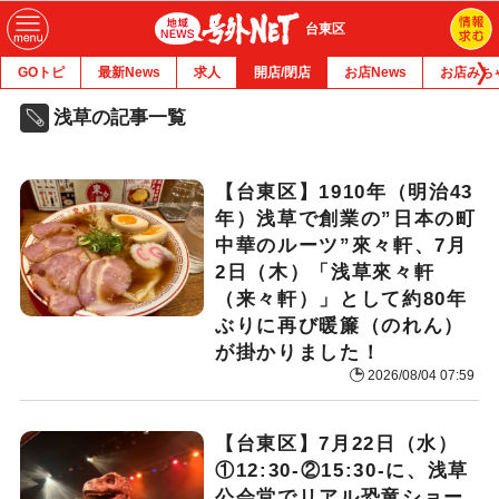
台東区
GOトピ
最新News
求人
開店/閉店
お店News
お店みち
浅草の記事一覧
【台東区】1910年（明治43
年）浅草で創業の”日本の町
中華のルーツ”來々軒、7月
2日（木）「浅草來々軒
（来々軒）」として約80年
ぶりに再び暖簾（のれん）
が掛かりました！
2026/08/04 07:59
【台東区】7月22日（水）
①12:30-②15:30-に、浅草
公会堂でリアル恐竜ショー