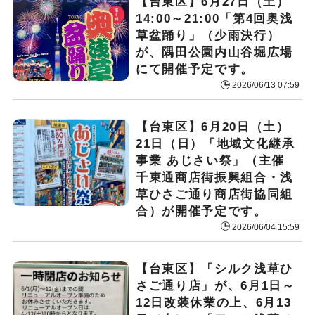
【台東区】6月27日（土）
14:00～21:00「第4回奥浅
草盆踊り」（少雨決行）
が、隅田公園内山谷堀広場
にて開催予定です。
2026/06/13 07:59
【台東区】6月20日（土）
21日（日）「地域文化継承
事業 あじさい祭」（主催
千束通商店街振興組合・浅
草ひさご通り商店街協同組
合）が開催予定です。
2026/06/04 15:59
【台東区】「シルク浅草ひ
さご通り店」が、6月1日～
12日改装休業の上、6月13