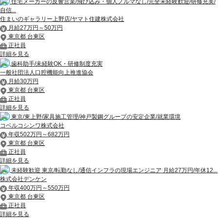
住宅メーカーの反響営業/飛び込み・個人ノルマなし/完全未経験歓迎/研修充実/
自信...
住まいのギャラリー上野店/ヤマト住建株式会社
月給27万円～50万円
東京都 台東区
正社員
詳細を見る
歯科助手/未経験OK・研修制度充実
一般社団法人口腔機能向上推進協会
月給30万円
東京都 台東区
正社員
詳細を見る
東京/東上野/家具施工管理/神戸製鋼グループの安定企業/就業環境
コベルコシンワ株式会社
年収502万円～682万円
東京都 台東区
正社員
詳細を見る
未経験歓迎 東京/転勤なし/通信インフラの現場エンジニア 月給27万円/年休12...
株式会社デンケン
年収400万円～550万円
東京都 台東区
正社員
詳細を見る