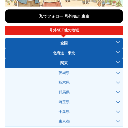
𝕏
でフォロー 号外NET 東京
号外NET他の地域
全国
北海道・東北
関東
茨城県
栃木県
群馬県
埼玉県
千葉県
東京都