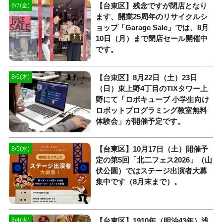
【台東区】残念ですが閉店となり
8/7(金)
ます、開業25周年のリサイクルシ
ョップ「Garage Sale」では、8月
10日（月）まで閉店セール開催中
です。
【台東区】8月22日（土）23日
8/6(木)
（日）東上野4丁目のTIXタワー上
野にて「ロボキューブ 小学生向け
ロボットプログラミング教室無料
体験会」が開催予定です。
【台東区】10月17日（土）開催予
8/5(水)
定の第5回「北二フェス2026」（山
伏公園）ではステージ出演者大募
集中です（8月末まで）。
【台東区】1910年（明治43年）浅
8/4(火)