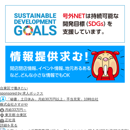
台東区で働きたい
sponsored by 求人ボックス
「秘書」土日休み」月給30万円以上」手当充実」10時出社
株式会社さすがや
月給33万円～
東京都 台東区
正社員
詳細を見る