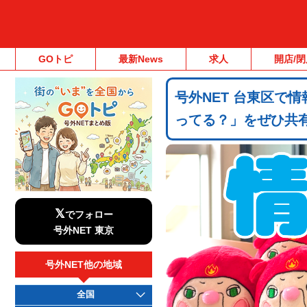
GOトピ
最新News
求人
開店/閉
号外NET 台東区で
ってる？」をぜひ共
𝕏
でフォロー
号外NET 東京
号外NET他の地域
全国