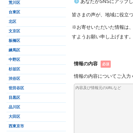
あなたがSNSにアップ
荒川区
台東区
皆さまの声が、地域に役立
北区
※お寄せいただいた情報は
文京区
すようお願い申し上げます
板橋区
練馬区
中野区
情報の内容
必須
杉並区
情報の内容についてご入力
渋谷区
世田谷区
目黒区
品川区
大田区
西東京市