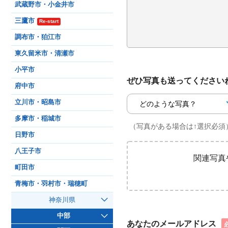
武蔵野市・小金井市
三鷹市
Re-start
調布市・狛江市
東久留米市・清瀬市
小平市
ぜひ写真も送ってください
府中市
立川市・昭島市
多摩市・稲城市
（写真がある場合は↑選択必須
日野市
八王子市
関連写真
町田市
青梅市・羽村市・瑞穂町
神奈川県
中部
あなたのメールアドレス