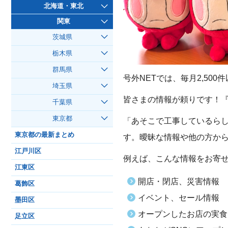
北海道・東北
関東
茨城県
栃木県
群馬県
号外NETでは、毎月2,50
埼玉県
皆さまの情報が頼りです！
千葉県
東京都
「あそこで工事しているら
東京都の最新まとめ
す。曖昧な情報や他の方か
江戸川区
例えば、こんな情報をお寄
江東区
開店・閉店、災害情報
葛飾区
イベント、セール情報
墨田区
オープンしたお店の実食
足立区