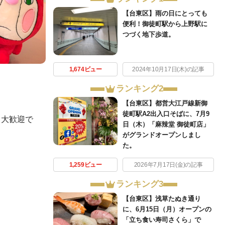
【台東区】雨の日にとっても
便利！御徒町駅から上野駅に
つづく地下歩道。
1,674ビュー
2024年10月17日(木)の記事
ランキング2
【台東区】都営大江戸線新御
徒町駅A2出入口そばに、7月9
も大歓迎で
日（木）「麻辣堂 御徒町店」
がグランドオープンしまし
た。
1,259ビュー
2026年7月17日(金)の記事
ランキング3
【台東区】浅草たぬき通り
に、6月15日（月）オープンの
「立ち食い寿司さくら」で