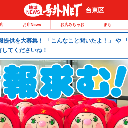
台東区
店
お店News
お店みちゃお
まち
情報提供を大募集！ 「こんなこと聞いたよ！」 や 
有してくださいね！