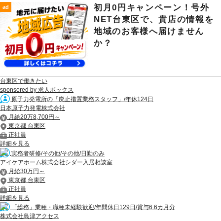
初月0円キャンペーン！号外
ad
NET台東区で、貴店の情報を
地域のお客様へ届けません
か？
台東区で働きたい
sponsored by 求人ボックス
原子力発電所の「廃止措置業務スタッフ」/年休124日
日本原子力発電株式会社
月給20万8,700円～
東京都 台東区
正社員
詳細を見る
実務者研修/その他/その他/日勤のみ
アイケアホーム株式会社シダー入居相談室
月給30万円～
東京都 台東区
正社員
詳細を見る
「総務」業種・職種未経験歓迎/年間休日129日/賞与6.6カ月分
株式会社島津アクセス