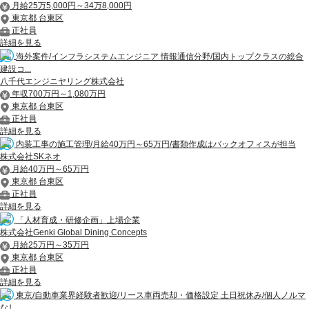
月給25万5,000円～34万8,000円
東京都 台東区
正社員
詳細を見る
海外案件/インフラシステムエンジニア 情報通信分野/国内トップクラスの総合
建設コ...
八千代エンジニヤリング株式会社
年収700万円～1,080万円
東京都 台東区
正社員
詳細を見る
内装工事の施工管理/月給40万円～65万円/書類作成はバックオフィスが担当
株式会社SKネオ
月給40万円～65万円
東京都 台東区
正社員
詳細を見る
「人材育成・研修企画」上場企業
株式会社Genki Global Dining Concepts
月給25万円～35万円
東京都 台東区
正社員
詳細を見る
東京/自動車業界経験者歓迎/リース車両売却・価格設定 土日祝休み/個人ノルマ
なし...