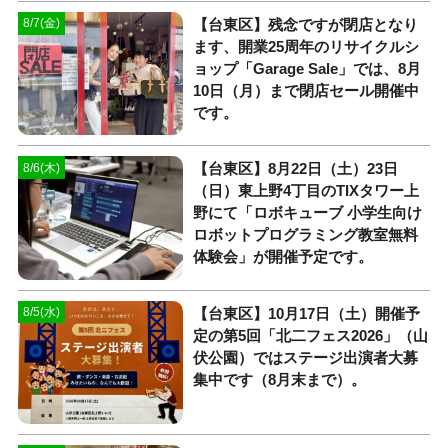
【台東区】残念ですが閉店となり
8/7(金)
ます、開業25周年のリサイクルシ
ョップ「Garage Sale」では、8月
10日（月）まで閉店セール開催中
です。
【台東区】8月22日（土）23日
8/6(木)
（日）東上野4丁目のTIXタワー上
野にて「ロボキューブ 小学生向け
ロボットプログラミング教室無料
体験会」が開催予定です。
【台東区】10月17日（土）開催予
8/5(水)
定の第5回「北二フェス2026」（山
伏公園）ではステージ出演者大募
集中です（8月末まで）。