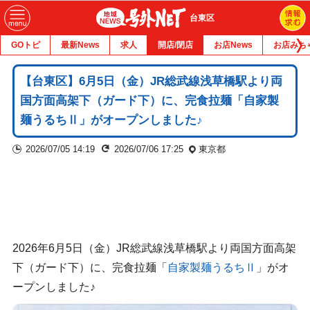
台東区
GOトピ
最新News
求人
開店/閉店
お店News
お店みち
【台東区】6月5日（金）JR総武線浅草橋駅より両
国方面高架下（ガード下）に、完食拉麺「自家製
麺うるちⅡ」がオープンしました♪
2026/07/05 14:19
2026/07/06 17:25
東京都
2026年6月5日（金）JR総武線浅草橋駅より両国方面高架
下（ガード下）に、完食拉麺「
自家製麺うるちⅡ
」がオ
ープンしました♪