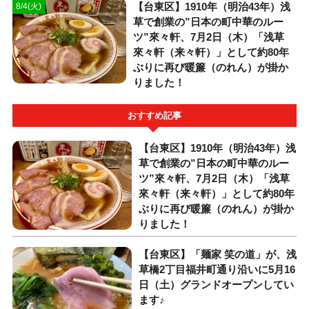
【台東区】1910年（明治43年）浅
8/4(火)
草で創業の”日本の町中華のルー
ツ”來々軒、7月2日（木）「浅草
來々軒（来々軒）」として約80年
ぶりに再び暖簾（のれん）が掛か
りました！
おすすめ記事
【台東区】1910年（明治43年）浅
草で創業の”日本の町中華のルー
ツ”來々軒、7月2日（木）「浅草
來々軒（来々軒）」として約80年
ぶりに再び暖簾（のれん）が掛か
りました！
【台東区】「麺家 笑の道」が、浅
草橋2丁目福井町通り沿いに5月16
日（土）グランドオープンしてい
ます♪