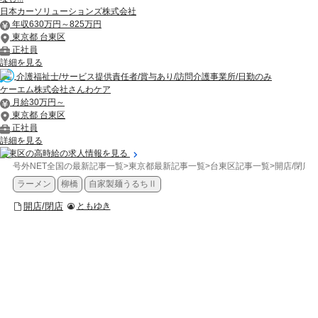
日本カーソリューションズ株式会社
年収630万円～825万円
東京都 台東区
正社員
詳細を見る
介護福祉士/サービス提供責任者/賞与あり/訪問介護事業所/日勤のみ
ケーエム株式会社さんわケア
月給30万円～
東京都 台東区
正社員
詳細を見る
台東区の高時給の求人情報を見る
号外NET全国の最新記事一覧
>
東京都最新記事一覧
>
台東区記事一覧
>
開店/閉店
>
ラーメン
柳橋
自家製麺うるちⅡ
開店/閉店
ともゆき