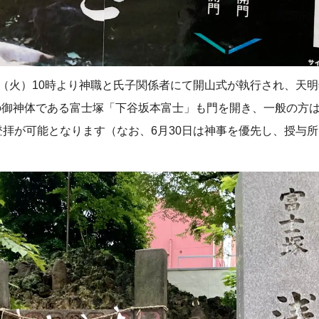
日（火）10時より神職と氏子関係者にて開山式が執行され、天明年
の御神体である富士塚「下谷坂本富士」も門を開き、一般の方
登拝が可能となります（なお、6月30日は神事を優先し、授与所