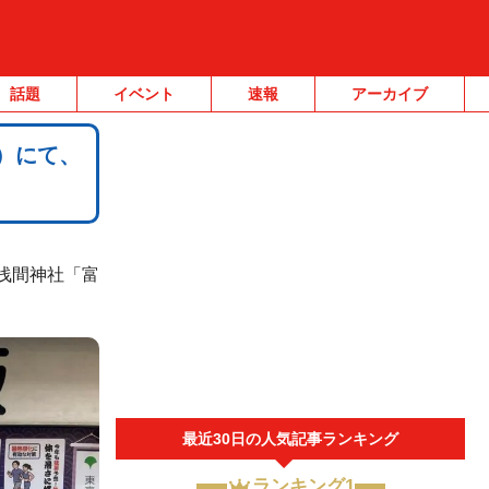
話題
イベント
速報
アーカイブ
）にて、
浅間神社「富
最近30日の人気記事ランキング
ランキング1