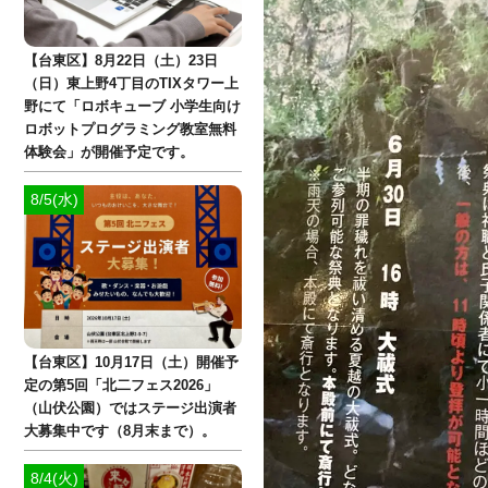
【台東区】8月22日（土）23日
（日）東上野4丁目のTIXタワー上
野にて「ロボキューブ 小学生向け
ロボットプログラミング教室無料
体験会」が開催予定です。
8/5(水)
【台東区】10月17日（土）開催予
定の第5回「北二フェス2026」
（山伏公園）ではステージ出演者
大募集中です（8月末まで）。
8/4(火)