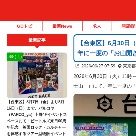
GOトピ
最新News
求人
開店/閉
最新記事
【台東区】6月30日
年に一度の「お山開
8/8(土)
2026/06/27 07:59
東京都
2026年6月30日（火）11時
士山」）にて、年に一度の
【台東区】8月7日（金）より8月
16日（日）まで、パルコヤ
（PARCO_ya）上野4Fイベントス
ペースにて「ビートルズ来日60周
年記念」英国ロック・カルチャー
を体感するツアー型物販イベント