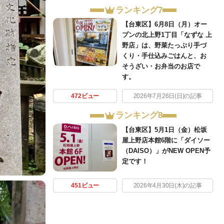
ランキング7
【台東区】6月8日（月）オー
プンの北上野1丁目「なずな 上
野店」は、野菜たっぷり手づ
くり・手仕込みごはんと、お
そうざい・お弁当のお店で
す。
472ビュー
2026年7月26日(日)の記事
ランキング8
【台東区】5月1日（金）松坂
屋上野店本館6階に「ダイソー
（DAISO）」がNEW OPEN予
定です！
451ビュー
2026年4月30日(木)の記事