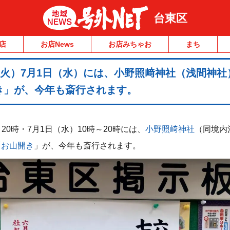
台東区
店
お店News
お店みちゃお
まち
（火）7月1日（水）には、小野照﨑神社（浅間神社
き」が、今年も斎行されます。
～20時・7月1日（水）10時～20時には、
小野照﨑神社
（同境内
「
お山開き
」が、今年も斎行されます。