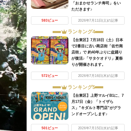
「おまかせランチ寿司」をい
ただきます♪
593ビュー
2026年7月11日(土)の記事
ランキング4
【台東区】7月18日（土）日本
で2番目に古い商店街「佐竹商
店街」で 約40年ぶりに盆踊り
が復活♪「サタケオドリ」夏祭
りが開催されます。
572ビュー
2026年7月16日(木)の記事
ランキング5
【台東区】上野マルイB1に、7
月17日（金）「トイザら
ス」”キダルト専門店”がグラ
ンドオープンします♪
501ビュー
2026年7月15日(水)の記事