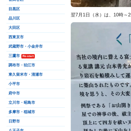
目黒区
翌7月1日（水）は、10時
品川区
大田区
西東京市
武蔵野市・小金井市
三鷹市
Re-start
調布市・狛江市
東久留米市・清瀬市
小平市
府中市
立川市・昭島市
多摩市・稲城市
日野市
八王子市