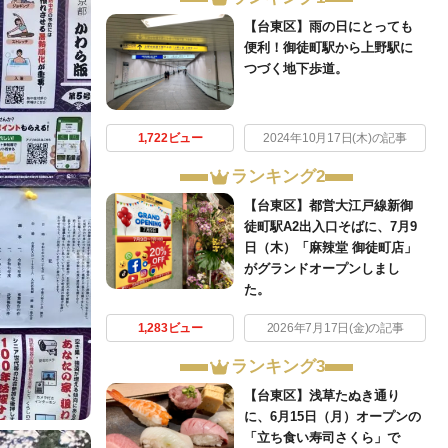
【台東区】雨の日にとっても
便利！御徒町駅から上野駅に
つづく地下歩道。
1,722ビュー
2024年10月17日(木)の記事
ランキング2
【台東区】都営大江戸線新御
徒町駅A2出入口そばに、7月9
日（木）「麻辣堂 御徒町店」
がグランドオープンしまし
た。
1,283ビュー
2026年7月17日(金)の記事
ランキング3
【台東区】浅草たぬき通り
に、6月15日（月）オープンの
「立ち食い寿司さくら」で