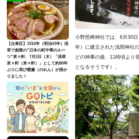
小野照﨑神社では、6月30
【台東区】1910年（明治43年）浅
年）に建立された浅間神社
草で創業の”日本の町中華のルー
どの神事の後、11時頃より
ツ”來々軒、7月2日（木）「浅草
來々軒（来々軒）」として約80年
となるそうです）。
ぶりに再び暖簾（のれん）が掛か
りました！