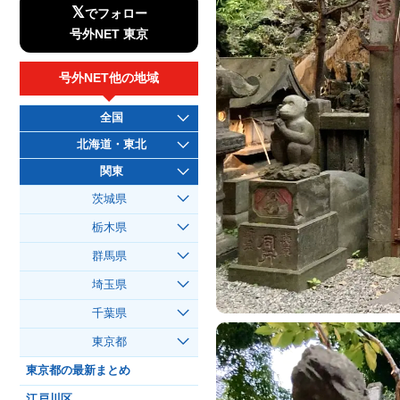
𝕏
でフォロー
号外NET 東京
号外NET他の地域
全国
北海道・東北
関東
茨城県
栃木県
群馬県
埼玉県
千葉県
東京都
東京都の最新まとめ
江戸川区