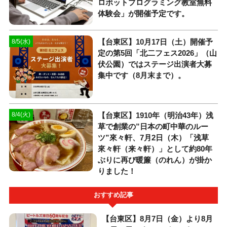
ロボットプログラミング教室無料
体験会」が開催予定です。
【台東区】10月17日（土）開催予
8/5(水)
定の第5回「北二フェス2026」（山
伏公園）ではステージ出演者大募
集中です（8月末まで）。
【台東区】1910年（明治43年）浅
8/4(火)
草で創業の”日本の町中華のルー
ツ”來々軒、7月2日（木）「浅草
來々軒（来々軒）」として約80年
ぶりに再び暖簾（のれん）が掛か
りました！
おすすめ記事
【台東区】8月7日（金）より8月