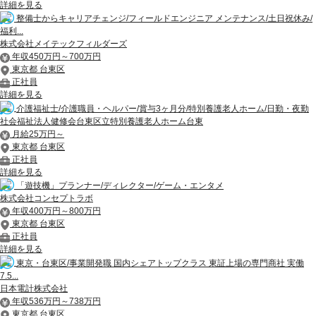
詳細を見る
整備士からキャリアチェンジ/フィールドエンジニア メンテナンス/土日祝休み/
福利...
株式会社メイテックフィルダーズ
年収450万円～700万円
東京都 台東区
正社員
詳細を見る
介護福祉士/介護職員・ヘルパー/賞与3ヶ月分/特別養護老人ホーム/日勤・夜勤
社会福祉法人健修会台東区立特別養護老人ホーム台東
月給25万円～
東京都 台東区
正社員
詳細を見る
「遊技機」プランナー/ディレクター/ゲーム・エンタメ
株式会社コンセプトラボ
年収400万円～800万円
東京都 台東区
正社員
詳細を見る
東京・台東区/事業開発職 国内シェアトップクラス 東証上場の専門商社 実働
7.5...
日本電計株式会社
年収536万円～738万円
東京都 台東区