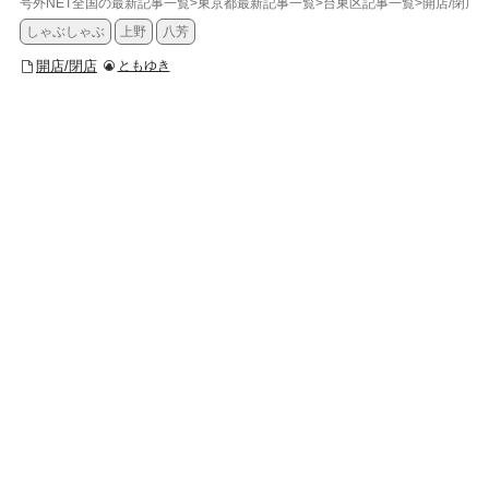
号外NET全国の最新記事一覧
>
東京都最新記事一覧
>
台東区記事一覧
>
開店/閉店
>
しゃぶしゃぶ
上野
八芳
開店/閉店
ともゆき