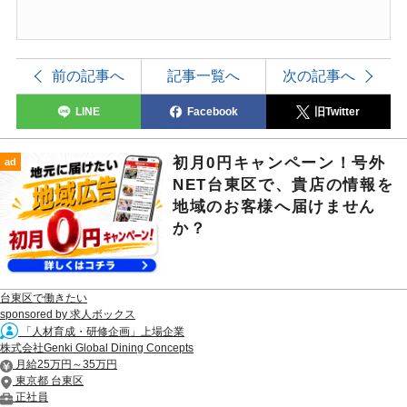
前の記事へ
記事一覧へ
次の記事へ
LINE
Facebook
旧Twitter
初月0円キャンペーン！号外
ad
NET台東区で、貴店の情報を
地域のお客様へ届けません
か？
台東区で働きたい
sponsored by 求人ボックス
「人材育成・研修企画」上場企業
株式会社Genki Global Dining Concepts
月給25万円～35万円
東京都 台東区
正社員