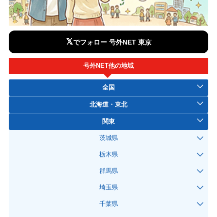
𝕏
でフォロー 号外NET 東京
号外NET他の地域
全国
北海道・東北
関東
茨城県
栃木県
群馬県
埼玉県
千葉県