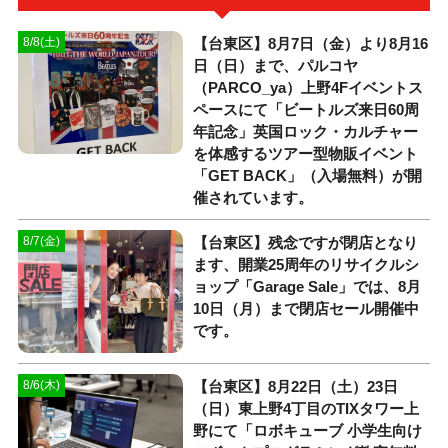
【台東区】8月7日（金）より8月16
8/8(土)
日（日）まで、パルコヤ
（PARCO_ya）上野4Fイベントス
ペースにて「ビートルズ来日60周
年記念」英国ロック・カルチャー
を体感するツアー型物販イベント
「GET BACK」（入場無料）が開
催されています。
【台東区】残念ですが閉店となり
8/7(金)
ます、開業25周年のリサイクルシ
ョップ「Garage Sale」では、8月
10日（月）まで閉店セール開催中
です。
【台東区】8月22日（土）23日
8/6(木)
（日）東上野4丁目のTIXタワー上
野にて「ロボキューブ 小学生向け