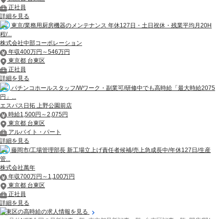
正社員
詳細を見る
東京/業務用厨房機器のメンテナンス 年休127日・土日祝休・残業平均月20H
程/...
株式会社中部コーポレーション
年収400万円～546万円
東京都 台東区
正社員
詳細を見る
パチンコホールスタッフ/Wワーク・副業可/研修中でも高時給「最大時給2075
円」...
エスパス日拓 上野公園前店
時給1,500円～2,075円
東京都 台東区
アルバイト・パート
詳細を見る
藤岡市/工場管理部長 新工場立上げ責任者候補/売上急成長中/年休127日/生産
管...
株式会社萬年
年収700万円～1,100万円
東京都 台東区
正社員
詳細を見る
台東区の高時給の求人情報を見る