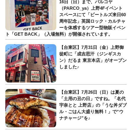
16日（日）まで、パルコヤ
（PARCO_ya）上野4Fイベント
スペースにて「ビートルズ来日60
周年記念」英国ロック・カルチャ
ーを体感するツアー型物販イベン
ト「GET BACK」（入場無料）が開催されています。
【台東区】7月31日（金）上野御
徒町に「成吉思汗（ジンギスカ
ン）だるま 東京本店」がオープン
しました♪
【台東区】7月26日（日）は夏の
「土用の丑の日」ですね。「名代
宇奈とと 上野店」の「うな丼ダブ
ル・ごはん大盛り無料！」で“ウ
ナチャージ”を♪