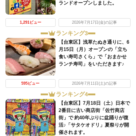
ランドオープンしました。
1,291ビュー
2026年7月17日(金)の記事
ランキング3
【台東区】浅草たぬき通りに、6
月15日（月）オープンの「立ち
食い寿司さくら」で「おまかせ
ランチ寿司」をいただきます♪
595ビュー
2026年7月11日(土)の記事
ランキング4
【台東区】7月18日（土）日本で
2番目に古い商店街「佐竹商店
街」で 約40年ぶりに盆踊りが復
活♪「サタケオドリ」夏祭りが開
催されます。