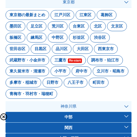
東京都
東京都の最新まとめ
江戸川区
江東区
葛飾区
墨田区
足立区
荒川区
台東区
北区
文京区
板橋区
練馬区
中野区
杉並区
渋谷区
世田谷区
目黒区
品川区
大田区
西東京市
武蔵野市・小金井市
三鷹市
調布市・狛江市
Re-start
東久留米市・清瀬市
小平市
府中市
立川市・昭島市
多摩市・稲城市
日野市
八王子市
町田市
青梅市・羽村市・瑞穂町
神奈川県
中部
関西