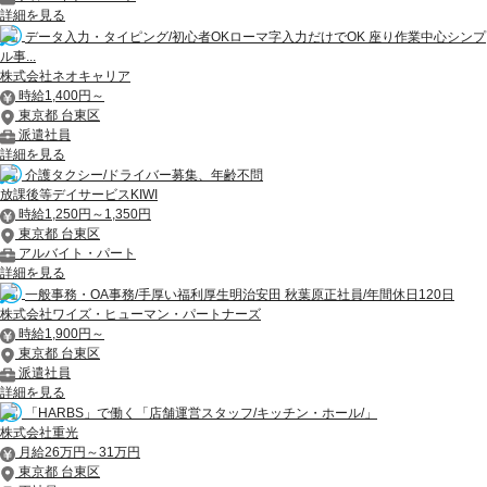
詳細を見る
データ入力・タイピング/初心者OKローマ字入力だけでOK 座り作業中心シンプ
ル事...
株式会社ネオキャリア
時給1,400円～
東京都 台東区
派遣社員
詳細を見る
介護タクシー/ドライバー募集、年齢不問
放課後等デイサービスKIWI
時給1,250円～1,350円
東京都 台東区
アルバイト・パート
詳細を見る
一般事務・OA事務/手厚い福利厚生明治安田 秋葉原正社員/年間休日120日
株式会社ワイズ・ヒューマン・パートナーズ
時給1,900円～
東京都 台東区
派遣社員
詳細を見る
「HARBS」で働く「店舗運営スタッフ/キッチン・ホール/」
株式会社重光
月給26万円～31万円
東京都 台東区