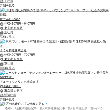
正社員
詳細を見る
御徒町/自社発電所の管理 O&M・リパワリング/エネルギーフリー社会の実現を
目指...
株式会社Looop
年収430万円～640万円
東京都 台東区
正社員
詳細を見る
東京/フルリモート可/建築物の構造設計・耐震診断 年休125/転勤無/柔軟な働
き...
さくら構造株式会社
年収400万円～700万円
東京都 台東区
正社員
詳細を見る
コールセンター「テレフォンオペレーター」/2名募集金融商品案内の発信業務
契約手続...
アルティウスリンク株式会社
時給1,900円
東京都 台東区
派遣社員
詳細を見る
台東区の高時給の求人情報を見る
号外NET全国の最新記事一覧
>
東京都最新記事一覧
>
台東区記事一覧
>
イベント
>