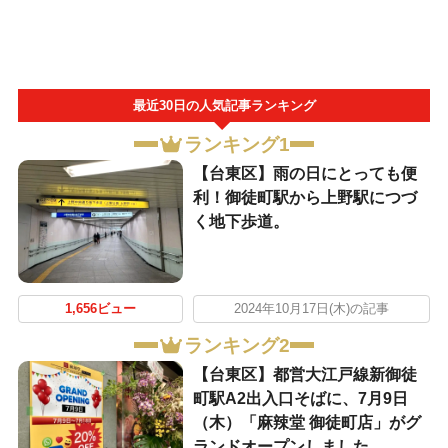
最近30日の人気記事ランキング
ランキング1
【台東区】雨の日にとっても便
利！御徒町駅から上野駅につづ
く地下歩道。
1,656ビュー
2024年10月17日(木)の記事
ランキング2
【台東区】都営大江戸線新御徒
町駅A2出入口そばに、7月9日
（木）「麻辣堂 御徒町店」がグ
ランドオープンしました。