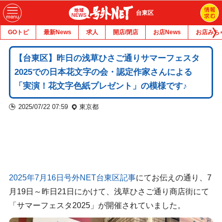
台東区
GOトピ
最新News
求人
開店/閉店
お店News
お店みち
【台東区】昨日の浅草ひさご通りサマーフェスタ
2025での日本花文字の会・認定作家さんによる
「実演！花文字色紙プレゼント」の模様です♪
2025/07/22 07:59
東京都
2025年7月16日号外NET台東区記事
にてお伝えの通り、7
月19日～昨日21日にかけて、浅草ひさご通り商店街にて
「サマーフェスタ2025」が開催されていました。