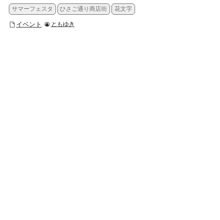
サマーフェスタ
ひさご通り商店街
花文字
イベント
ともゆき