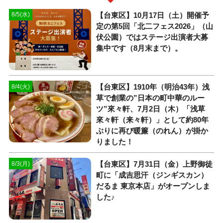
【台東区】10月17日（土）開催予
8/5(水)
定の第5回「北二フェス2026」（山
伏公園）ではステージ出演者大募
集中です（8月末まで）。
【台東区】1910年（明治43年）浅
8/4(火)
草で創業の”日本の町中華のルー
ツ”來々軒、7月2日（木）「浅草
來々軒（来々軒）」として約80年
ぶりに再び暖簾（のれん）が掛か
りました！
【台東区】7月31日（金）上野御徒
8/3(月)
町に「成吉思汗（ジンギスカン）
だるま 東京本店」がオープンしま
した♪