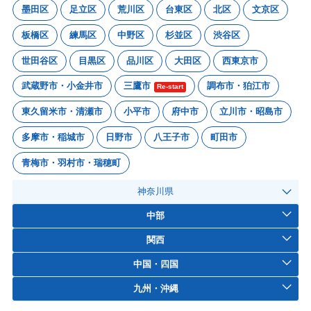
墨田区
足立区
荒川区
台東区
北区
文京区
板橋区
練馬区
中野区
杉並区
渋谷区
世田谷区
目黒区
品川区
大田区
西東京市
武蔵野市・小金井市
三鷹市
調布市・狛江市
Re-start
東久留米市・清瀬市
小平市
府中市
立川市・昭島市
多摩市・稲城市
日野市
八王子市
町田市
青梅市・羽村市・瑞穂町
神奈川県
中部
関西
中国・四国
九州・沖縄