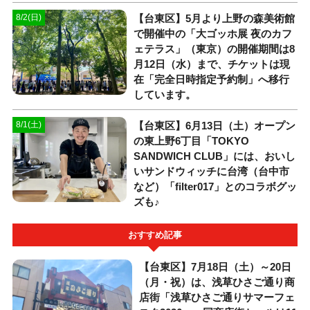
【台東区】5月より上野の森美術館
8/2(日)
で開催中の「大ゴッホ展 夜のカフ
ェテラス」（東京）の開催期間は8
月12日（水）まで、チケットは現
在「完全日時指定予約制」へ移行
しています。
【台東区】6月13日（土）オープン
8/1(土)
の東上野6丁目「TOKYO
SANDWICH CLUB」には、おいし
いサンドウィッチに台湾（台中市
など）「filter017」とのコラボグッ
ズも♪
おすすめ記事
【台東区】7月18日（土）～20日
（月・祝）は、浅草ひさご通り商
店街「浅草ひさご通りサマーフェ