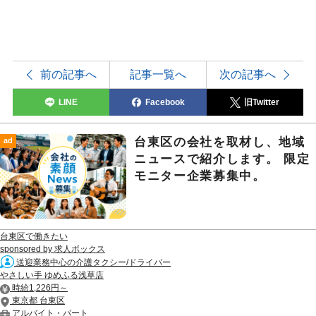
前の記事へ
記事一覧へ
次の記事へ
LINE
Facebook
旧Twitter
台東区の会社を取材し、地域
ad
ニュースで紹介します。 限定
モニター企業募集中。
台東区で働きたい
sponsored by 求人ボックス
送迎業務中心の介護タクシー/ドライバー
やさしい手 ゆめふる浅草店
時給1,226円～
東京都 台東区
アルバイト・パート