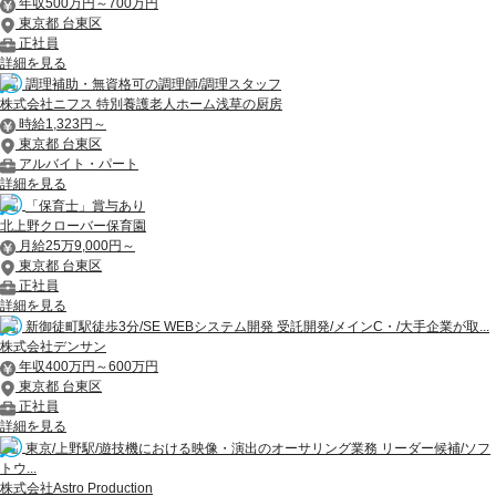
年収500万円～700万円
東京都 台東区
正社員
詳細を見る
調理補助・無資格可の調理師/調理スタッフ
株式会社ニフス 特別養護老人ホーム浅草の厨房
時給1,323円～
東京都 台東区
アルバイト・パート
詳細を見る
「保育士」賞与あり
北上野クローバー保育園
月給25万9,000円～
東京都 台東区
正社員
詳細を見る
新御徒町駅徒歩3分/SE WEBシステム開発 受託開発/メインC・/大手企業が取...
株式会社デンサン
年収400万円～600万円
東京都 台東区
正社員
詳細を見る
東京/上野駅/遊技機における映像・演出のオーサリング業務 リーダー候補/ソフ
トウ...
株式会社Astro Production