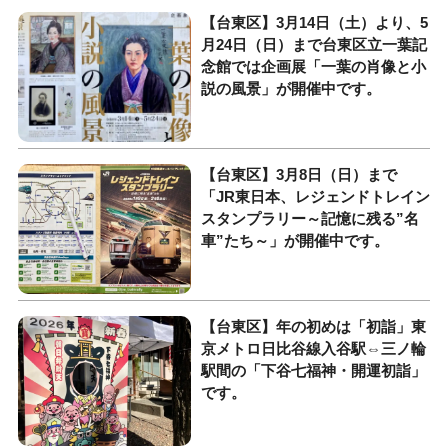
【台東区】3月14日（土）より、5
月24日（日）まで台東区立一葉記
念館では企画展「一葉の肖像と小
説の風景」が開催中です。
【台東区】3月8日（日）まで
「JR東日本、レジェンドトレイン
スタンプラリー～記憶に残る”名
車”たち～」が開催中です。
【台東区】年の初めは「初詣」東
京メトロ日比谷線入谷駅⇔三ノ輪
駅間の「下谷七福神・開運初詣」
です。