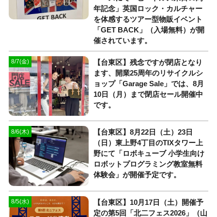
年記念」英国ロック・カルチャー
を体感するツアー型物販イベント
「GET BACK」（入場無料）が開
催されています。
【台東区】残念ですが閉店となり
8/7(金)
ます、開業25周年のリサイクルシ
ョップ「Garage Sale」では、8月
10日（月）まで閉店セール開催中
です。
【台東区】8月22日（土）23日
8/6(木)
（日）東上野4丁目のTIXタワー上
野にて「ロボキューブ 小学生向け
ロボットプログラミング教室無料
体験会」が開催予定です。
【台東区】10月17日（土）開催予
8/5(水)
定の第5回「北二フェス2026」（山