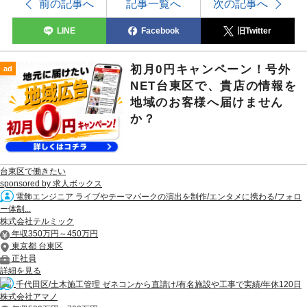
前の記事へ
記事一覧へ
次の記事へ
LINE
Facebook
旧Twitter
初月0円キャンペーン！号外
ad
NET台東区で、貴店の情報を
地域のお客様へ届けません
か？
台東区で働きたい
sponsored by 求人ボックス
電飾エンジニア ライブやテーマパークの演出を制作/エンタメに携わる/フォロ
ー体制...
株式会社テルミック
年収350万円～450万円
東京都 台東区
正社員
詳細を見る
千代田区/土木施工管理 ゼネコンから直請け/有名施設や工事で実績/年休120日
株式会社アマノ