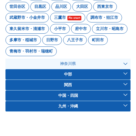
世田谷区
目黒区
品川区
大田区
西東京市
武蔵野市・小金井市
三鷹市
調布市・狛江市
Re-start
東久留米市・清瀬市
小平市
府中市
立川市・昭島市
多摩市・稲城市
日野市
八王子市
町田市
青梅市・羽村市・瑞穂町
神奈川県
中部
関西
中国・四国
九州・沖縄