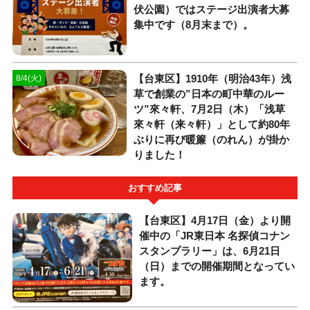
伏公園）ではステージ出演者大募
集中です（8月末まで）。
【台東区】1910年（明治43年）浅
8/4(火)
草で創業の”日本の町中華のルー
ツ”來々軒、7月2日（木）「浅草
來々軒（来々軒）」として約80年
ぶりに再び暖簾（のれん）が掛か
りました！
おすすめ記事
【台東区】4月17日（金）より開
催中の「JR東日本 名探偵コナン
スタンプラリー」は、6月21日
（日）までの開催期間となってい
ます。