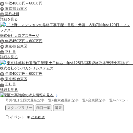
年収480万円～600万円
東京都 台東区
契約社員
詳細を見る
「上野」マンションの修繕工事手配・監理・元請・内勤7割 年休129日・フレ
ックス...
株式会社大京アステージ
年収450万円～600万円
東京都 台東区
正社員
詳細を見る
東京/未経験歓迎/施工管理 土日休み・年休125日/国家資格取得/元請比率ほぼ1...
株式会社ゲンバカンリシステムズ
年収400万円～600万円
東京都 台東区
正社員
詳細を見る
台東区の高時給の求人情報を見る
号外NET全国の最新記事一覧
>
東京都最新記事一覧
>
台東区記事一覧
>
イベント
>
スタンプラリー
樋口一葉
竜泉
イベント
ともゆき