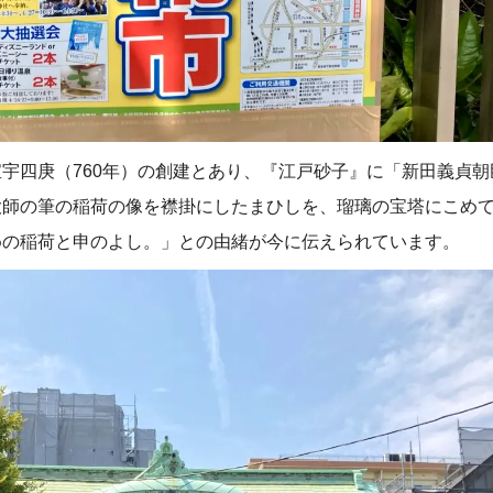
宇四庚（760年）の創建とあり、『江戸砂子』に「新田義貞朝
大師の筆の稲荷の像を襟掛にしたまひしを、瑠璃の宝塔にこめ
めの稲荷と申のよし。」との由緒が今に伝えられています。