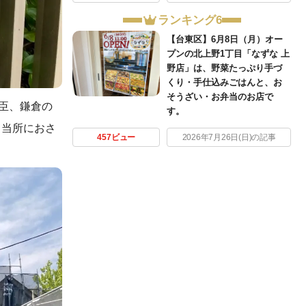
ランキング6
【台東区】6月8日（月）オー
プンの北上野1丁目「なずな 上
野店」は、野菜たっぷり手づ
くり・手仕込みごはんと、お
そうざい・お弁当のお店で
臣、鎌倉の
す。
て当所におさ
457ビュー
2026年7月26日(日)の記事