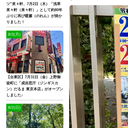
ツ”來々軒、7月2日（木）「浅草
來々軒（来々軒）」として約80年
ぶりに再び暖簾（のれん）が掛か
りました！
8/3(月)
【台東区】7月31日（金）上野御
徒町に「成吉思汗（ジンギスカ
ン）だるま 東京本店」がオープン
しました♪
8/2(日)