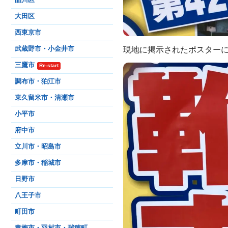
大田区
西東京市
現地に掲示されたポスター
武蔵野市・小金井市
三鷹市
Re-start
調布市・狛江市
東久留米市・清瀬市
小平市
府中市
立川市・昭島市
多摩市・稲城市
日野市
八王子市
町田市
青梅市・羽村市・瑞穂町