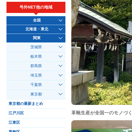
号外NET他の地域
全国
北海道・東北
関東
茨城県
栃木県
群馬県
埼玉県
千葉県
東京都
東京都の最新まとめ
革靴生産が全国一のモノづく
江戸川区
江東区
葛飾区