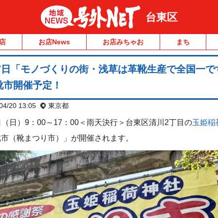
台東区
店
お店News
お店みちゃお
まち
27日「モノづくりの街・浅草は革靴生産で全国一で
靴市開催予定！
04/20 13:05
東京都
7日（日）9：00～17：00＜雨天決行＞台東区清川2丁目の
玉姫稲
靴市（靴まつり市）」が開催されます。