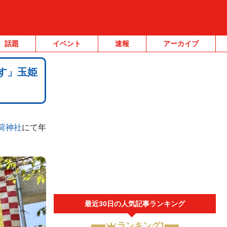
話題
イベント
速報
アーカイブ
す」玉姫
荷神社
にて年
最近30日の人気記事ランキング
ランキング1