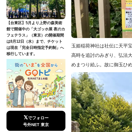
【台東区】5月より上野の森美術
館で開催中の「大ゴッホ展 夜のカ
フェテラス」（東京）の開催期間
は8月12日（水）まで、チケット
玉姫稲荷神社は社伝に天平宝
は現在「完全日時指定予約制」へ
移行しています。
高時を追討のみぎり、弘法
めまつり給ふ。故に御玉ひ
𝕏
でフォロー
号外NET 東京