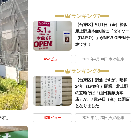
ランキング7
【台東区】5月1日（金）松坂
屋上野店本館6階に「ダイソー
（DAISO）」がNEW OPEN予
定です！
452ビュー
2026年4月30日(木)の記事
ランキング8
【台東区】残念ですが、昭和
24年（1949年）開業、北上野
の立喰そば「山田製麵所本
店」が、7月24日（金）に閉店
となりました...
です。
426ビュー
2026年7月28日(火)の記事