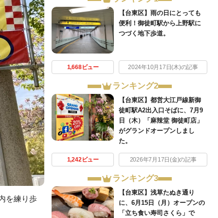
【台東区】雨の日にとっても
便利！御徒町駅から上野駅に
つづく地下歩道。
1,668ビュー
2024年10月17日(木)の記事
ランキング2
【台東区】都営大江戸線新御
徒町駅A2出入口そばに、7月9
日（木）「麻辣堂 御徒町店」
がグランドオープンしまし
た。
1,242ビュー
2026年7月17日(金)の記事
ランキング3
【台東区】浅草たぬき通り
内を練り歩
に、6月15日（月）オープンの
「立ち食い寿司さくら」で