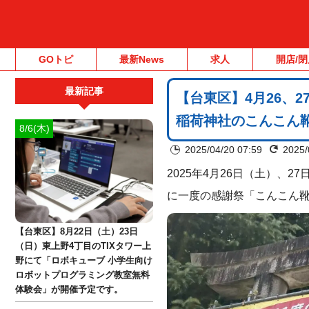
GOトピ
最新News
求人
開店/閉
最新記事
【台東区】4月26、
稲荷神社のこんこん
8/6(木)
2025/04/20 07:59
2025/
2025年4月26日（土）、2
に一度の感謝祭「こんこん
【台東区】8月22日（土）23日
（日）東上野4丁目のTIXタワー上
野にて「ロボキューブ 小学生向け
ロボットプログラミング教室無料
体験会」が開催予定です。