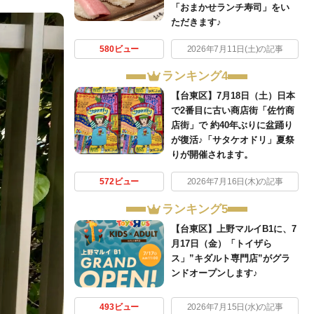
「おまかせランチ寿司」をい
ただきます♪
580ビュー
2026年7月11日(土)の記事
ランキング4
【台東区】7月18日（土）日本
で2番目に古い商店街「佐竹商
店街」で 約40年ぶりに盆踊り
が復活♪「サタケオドリ」夏祭
りが開催されます。
572ビュー
2026年7月16日(木)の記事
ランキング5
【台東区】上野マルイB1に、7
月17日（金）「トイザら
ス」”キダルト専門店”がグラ
ンドオープンします♪
493ビュー
2026年7月15日(水)の記事