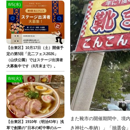
8/5(水)
【台東区】10月17日（土）開催予
定の第5回「北二フェス2026」
（山伏公園）ではステージ出演者
大募集中です（8月末まで）。
8/4(火)
また靴市の開催期間中、境内
【台東区】1910年（明治43年）浅
き神社へ奉納）」「抽選会
草で創業の”日本の町中華のルー