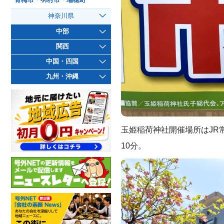
神奈川県
中部
関西
中国・四国
九州・沖縄
玉姫稲荷神社開催場所はJR
10分。