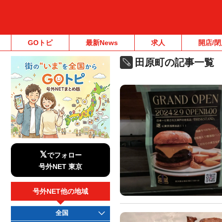
GOトピ
最新News
求人
開店/閉
田原町の記事一覧
𝕏
でフォロー
号外NET 東京
号外NET他の地域
全国