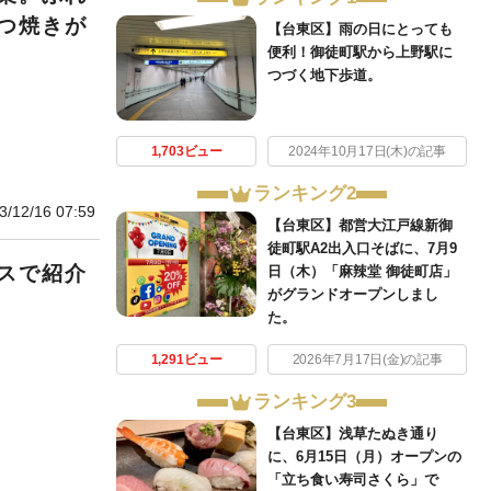
つ焼きが
【台東区】雨の日にとっても
便利！御徒町駅から上野駅に
つづく地下歩道。
1,703ビュー
2024年10月17日(木)の記事
ランキング2
3/12/16 07:59
【台東区】都営大江戸線新御
徒町駅A2出入口そばに、7月9
スで紹介
日（木）「麻辣堂 御徒町店」
がグランドオープンしまし
。
た。
1,291ビュー
2026年7月17日(金)の記事
ランキング3
【台東区】浅草たぬき通り
に、6月15日（月）オープンの
「立ち食い寿司さくら」で