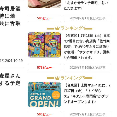
「おまかせランチ寿司」をい
寿司居酒
ただきます♪
特に焼
595ビュー
2026年7月11日(土)の記事
共に舌鼓
ランキング4
【台東区】7月18日（土）日本
で2番目に古い商店街「佐竹商
店街」で 約40年ぶりに盆踊り
が復活♪「サタケオドリ」夏祭
りが開催されます。
1/12/04 10:29
573ビュー
2026年7月16日(木)の記事
麦屋さん
ランキング5
する予定
【台東区】上野マルイB1に、7
月17日（金）「トイザら
ス」”キダルト専門店”がグラ
ンドオープンします♪
503ビュー
2026年7月15日(水)の記事