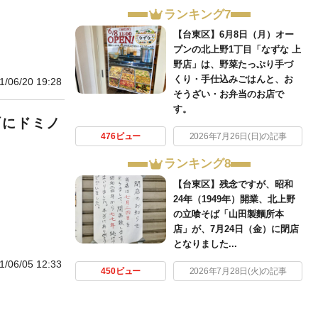
ランキング7
【台東区】6月8日（月）オー
プンの北上野1丁目「なずな 上
野店」は、野菜たっぷり手づ
くり・手仕込みごはんと、お
1/06/20 19:28
そうざい・お弁当のお店で
す。
町にドミノ
476ビュー
2026年7月26日(日)の記事
ランキング8
【台東区】残念ですが、昭和
24年（1949年）開業、北上野
の立喰そば「山田製麵所本
店」が、7月24日（金）に閉店
となりました...
1/06/05 12:33
450ビュー
2026年7月28日(火)の記事