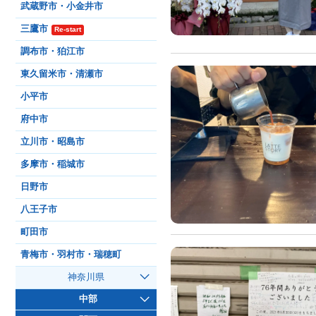
武蔵野市・小金井市
三鷹市
Re-start
調布市・狛江市
東久留米市・清瀬市
小平市
府中市
立川市・昭島市
多摩市・稲城市
日野市
八王子市
町田市
青梅市・羽村市・瑞穂町
神奈川県
中部