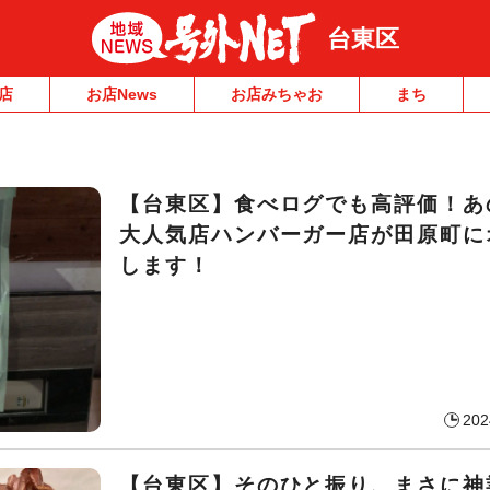
台東区
店
お店News
お店みちゃお
まち
【台東区】食べログでも高評価！あ
大人気店ハンバーガー店が田原町に
します！
202
【台東区】そのひと振り、まさに神