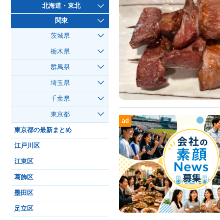
北海道・東北
関東
茨城県
栃木県
群馬県
埼玉県
千葉県
東京都
ad
東京都の最新まとめ
江戸川区
江東区
葛飾区
墨田区
足立区